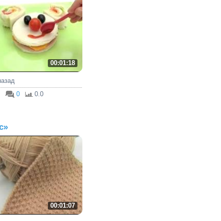
00:01:18
 назад
0
0.0
с»
00:01:07