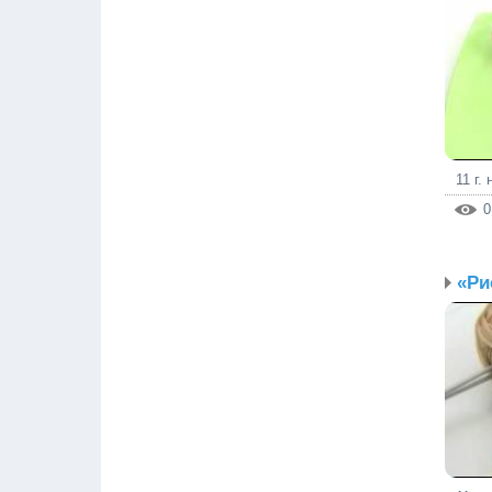
11 г.
0
«Ри