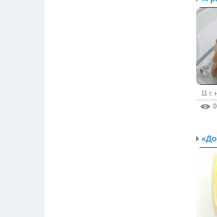
11 г.
0
«До