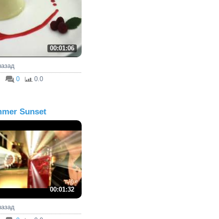
00:01:06
 назад
0
0.0
mer Sunset
00:01:32
 назад