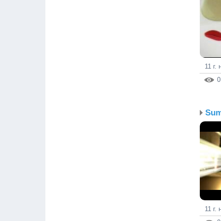
11 г.
0
Sum
11 г.