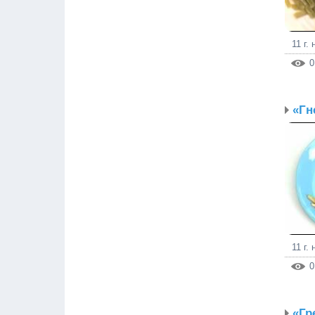
11 г.
0
«Гн
11 г.
0
«Гр