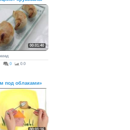
00:01:40
 назад
0
0.0
м под облаками»
00:01:16