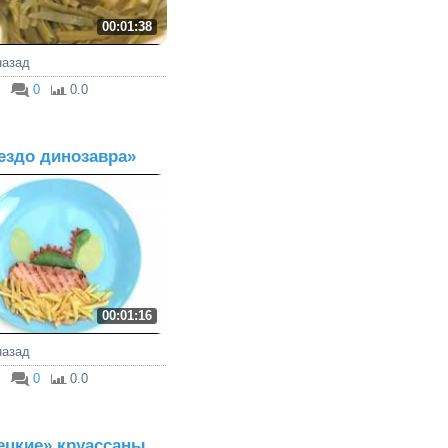
00:01:38
 назад
0
0.0
ездо динозавра»
00:01:16
 назад
0
0.0
ецкие» круассаны