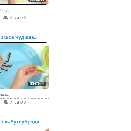
 назад
0
0.0
рское чудище»
00:01:05
 назад
0
0.0
шь-бутерброд»