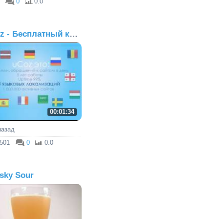
0
0.0
uCoz - Бесплатный конст...
00:01:34
 назад
501
0
0.0
sky Sour