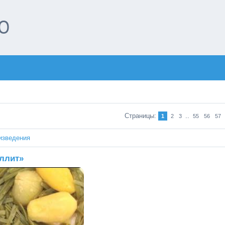
О
Страницы
:
..
1
2
3
55
56
57
изведения
ллит»