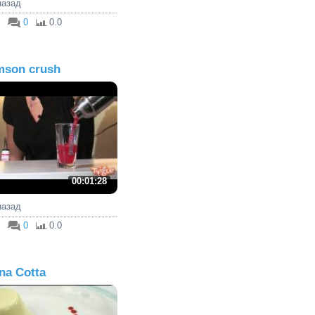
 назад
0
0.0
mson crush
00:01:28
 назад
0
0.0
na Cotta