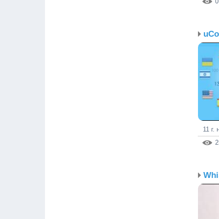
0
11 г.
2
Whi