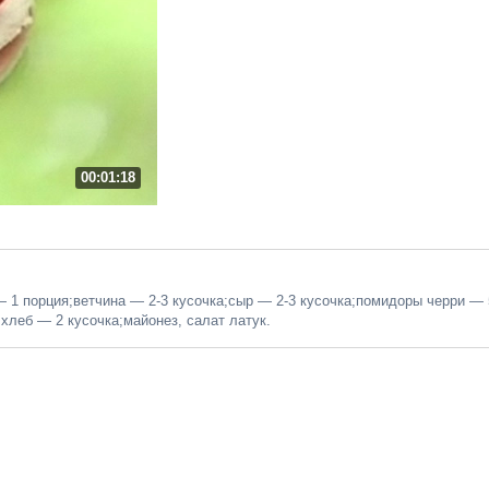
00:01:18
 1 порция;ветчина — 2-3 кусочка;сыр — 2-3 кусочка;помидоры черри — 
хлеб — 2 кусочка;майонез, салат латук.