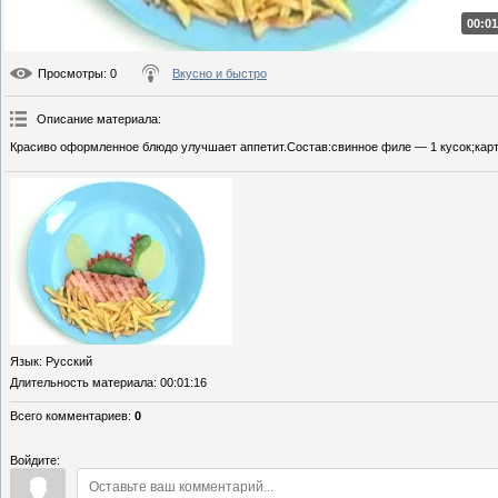
00:01
Просмотры
: 0
Вкусно и быстро
Описание материала
:
Красиво оформленное блюдо улучшает аппетит.Состав:свинное филе — 1 кусок;карт
Язык
: Русский
Длительность материала
: 00:01:16
Всего комментариев
:
0
Войдите: