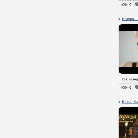
0
Heaven — 
11 г. назад
0
Hoba - Ка