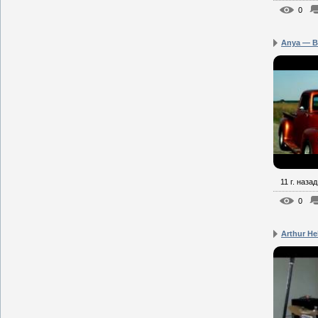
0
Anya — Be
11 г. назад
0
Arthur He