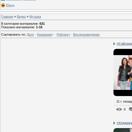
Юмор
Главная
»
Видео
»
Музыка
В категории материалов
:
631
Показано материалов
:
1-15
Сортировать по
:
Дате
·
Названию
↑
·
Рейтингу
·
Воспроизведения
«Сэйсорр
11 г. назад
0
«Ундерву