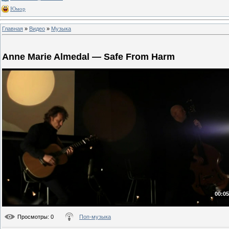
Юмор
Главная
»
Видео
»
Музыка
Anne Marie Almedal — Safe From Harm
00:05
Просмотры
: 0
Поп-музыка