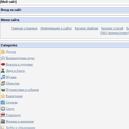
[
Мой сайт
]
Вход на сайт
Меню сайта
Главная страница
Информация о сайте
Каталог файлов
Каталог статей
Б
FAQ (вопрос/ответ
Categories
Другое
Компьютерные игры
Красота и здоровье
Люди и блоги
Музыка
Общество
Путешествия и события
Развлечения
Сериалы
Спорт
Транспорт
Фильмы и анимация
Хобби и образование