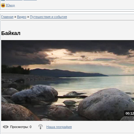
Юмор
Главная
»
Видео
»
Путешествия и события
Байкал
00:12
Просмотры
: 0
Наша география