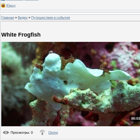
Юмор
Главная
»
Видео
»
Путешествия и события
White Frogfish
00:03
Просмотры
: 0
Diving