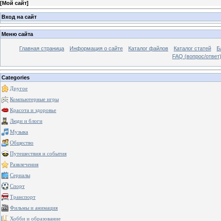
[
Мой сайт
]
Вход на сайт
Меню сайта
Главная страница
Информация о сайте
Каталог файлов
Каталог статей
Б
FAQ (вопрос/ответ
Categories
Другое
Компьютерные игры
Красота и здоровье
Люди и блоги
Музыка
Общество
Путешествия и события
Развлечения
Сериалы
Спорт
Транспорт
Фильмы и анимация
Хобби и образование