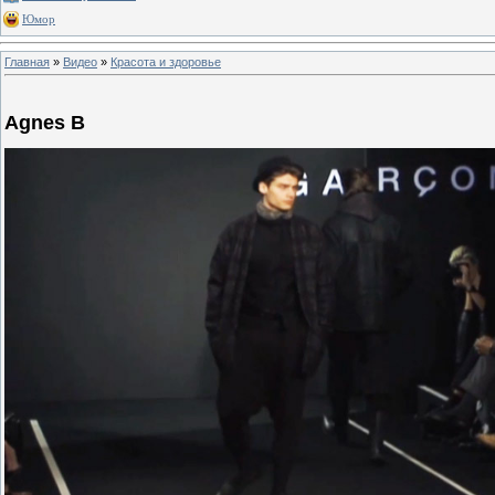
Юмор
Главная
»
Видео
»
Красота и здоровье
Agnes B