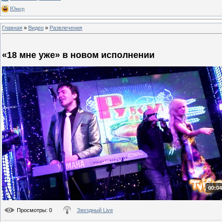
Юмор
Главная
»
Видео
»
Развлечения
«18 мне уже» в новом исполнении
00:04
Просмотры
: 0
Звездный Live