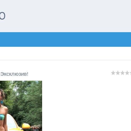
О
 Эксклюзив!