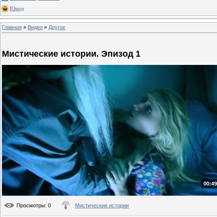
Юмор
Главная
»
Видео
»
Другое
Мистические истории. Эпизод 1
00:49
Просмотры
: 0
Мистические истории