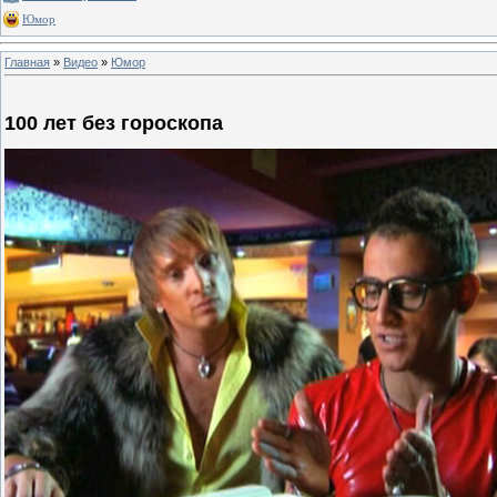
Юмор
Главная
»
Видео
»
Юмор
100 лет без гороскопа