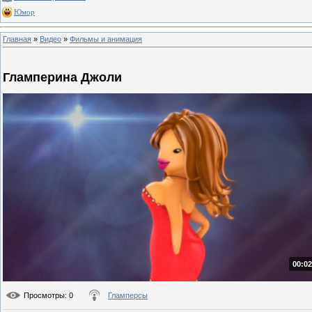
Юмор
Главная
»
Видео
»
Фильмы и анимация
Гламперина Джоли
00:02
Просмотры
: 0
Гламперсы