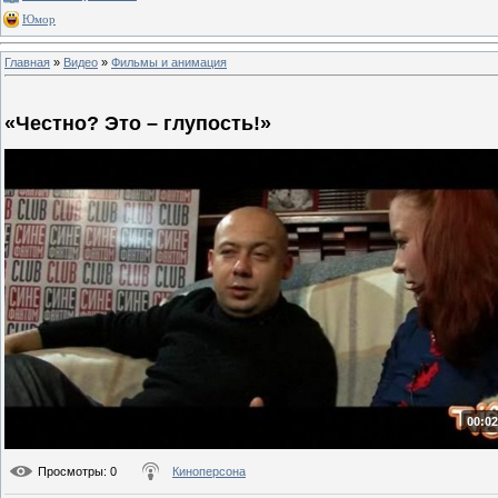
Юмор
Главная
»
Видео
»
Фильмы и анимация
«Честно? Это – глупость!»
00:02
Просмотры
: 0
Киноперсона