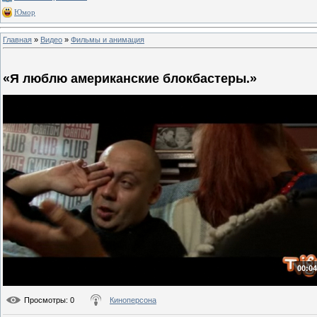
Юмор
Главная
»
Видео
»
Фильмы и анимация
«Я люблю американские блокбастеры.»
00:04
Просмотры
: 0
Киноперсона