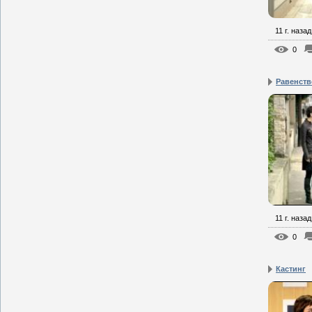
11 г. назад
0
Равенств
11 г. назад
0
Кастинг