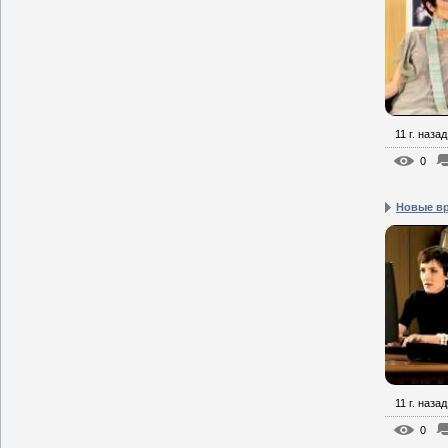
11 г. назад
0
Новые в
11 г. назад
0