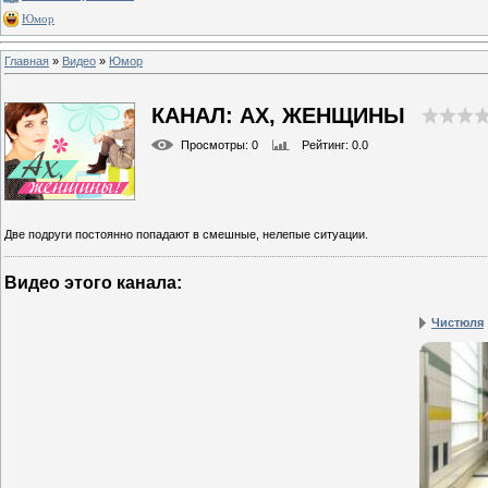
Юмор
Главная
»
Видео
»
Юмор
КАНАЛ: АХ, ЖЕНЩИНЫ
Просмотры
: 0
Рейтинг
: 0.0
Две подруги постоянно попадают в смешные, нелепые ситуации.
Видео этого канала
:
Чистюля