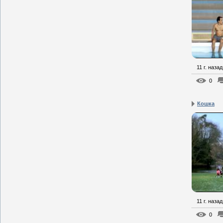
11 г. назад
0
Кошка
11 г. назад
0