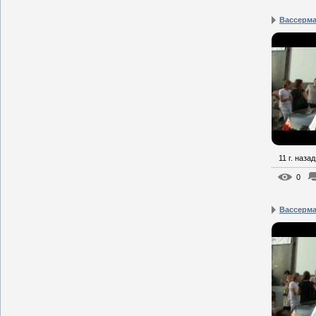
Вассерма
11 г. назад
0
Вассерма