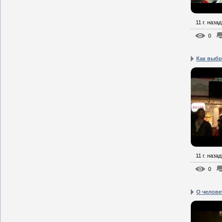
11 г. назад
0
Как выбр
11 г. назад
0
О челове