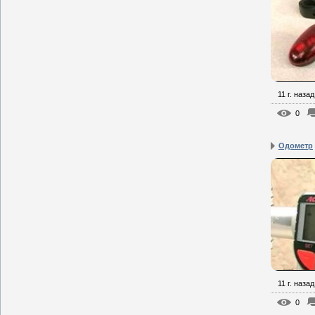
11 г. назад
0
Одометр
11 г. назад
0