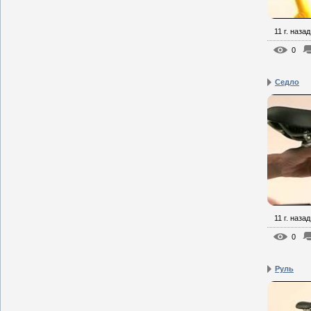
11 г. назад
0
Седло
11 г. назад
0
Руль