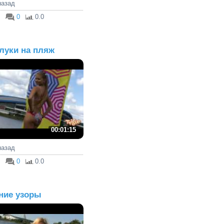
 назад
0
0.0
луки на пляж
00:01:15
 назад
0
0.0
ние узоры