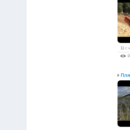
11 г.
0
Пля