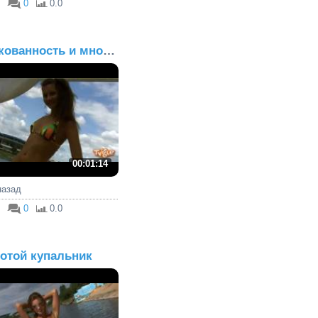
0
0.0
Раскованность и много ц...
00:01:14
 назад
0
0.0
отой купальник