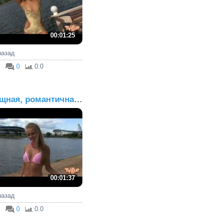
00:01:25
 назад
0
0.0
Изящная, романтичная, и...
00:01:37
 назад
0
0.0