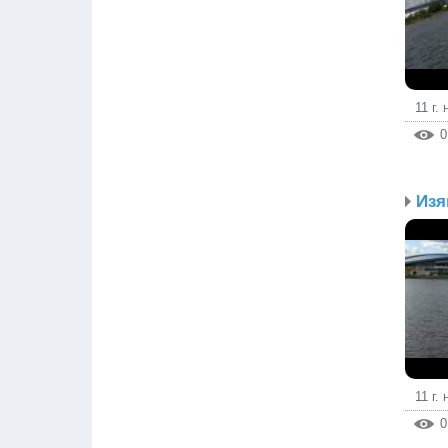
11 г.
0
11 г.
0