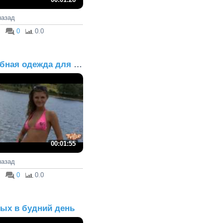
 назад
0
0.0
Удобная одежда для рабо...
00:01:55
 назад
0
0.0
ых в будний день