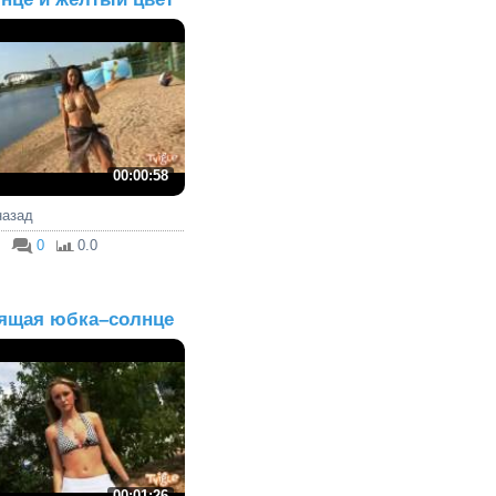
00:00:58
 назад
0
0.0
ящая юбка–солнце
00:01:26