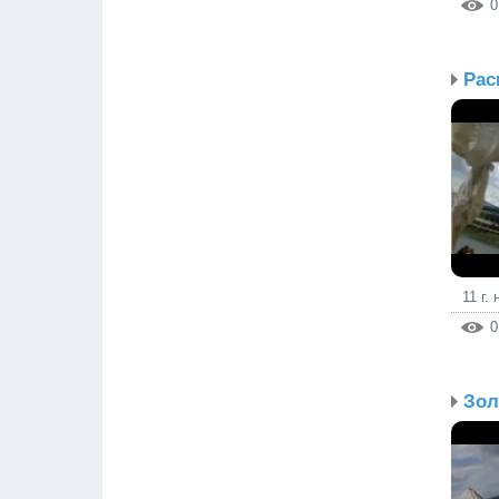
0
11 г.
0
Зол