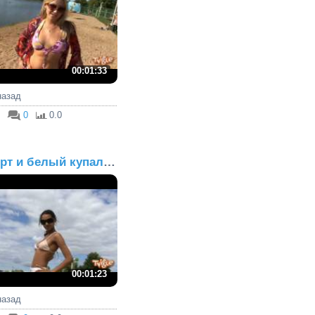
00:01:33
 назад
0
0.0
Спорт и белый купальник
00:01:23
 назад