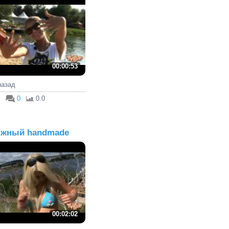
00:00:53
 назад
0
0.0
жный handmade
00:02:02