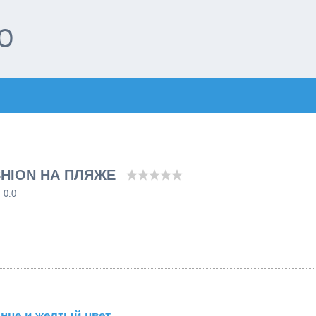
О
SHION НА ПЛЯЖЕ
: 0.0
нце и желтый цвет