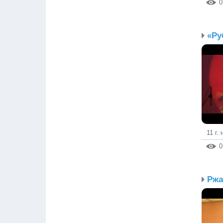
0
«Ру
11 г.
0