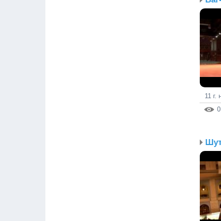
11 г.
0
Шут