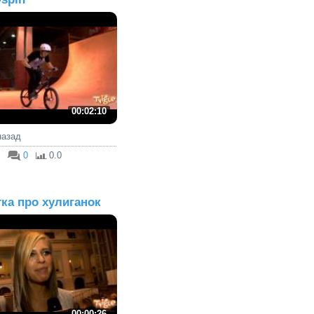
00:02:10
 назад
0
0.0
ка про хулиганок
00:00:26