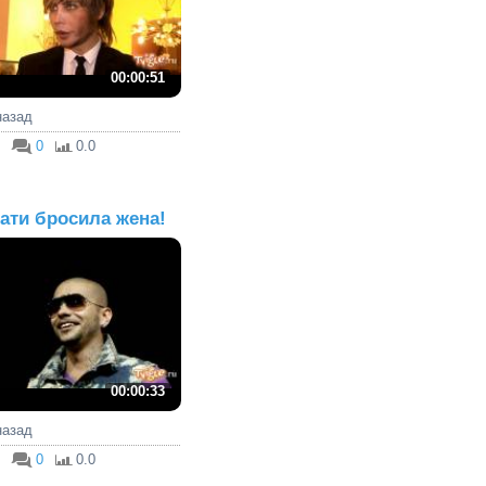
00:00:51
 назад
0
0.0
ати бросила жена!
00:00:33
 назад
0
0.0