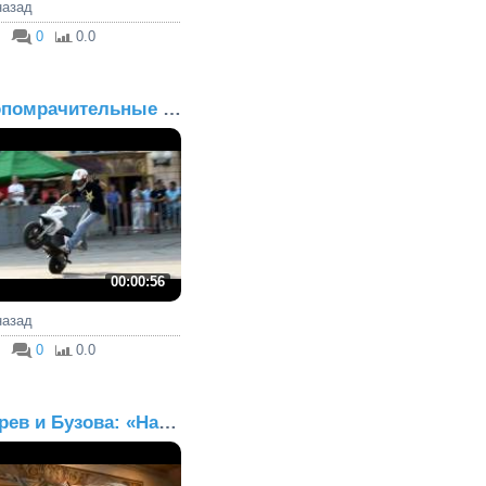
 назад
0
0.0
Умопомрачительные трюки
00:00:56
 назад
0
0.0
Зверев и Бузова: «Наш с...