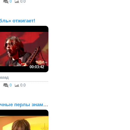
0
0.0
бль» отжигает!
00:03:42
 назад
0
0.0
Ржачные перлы знаменито...