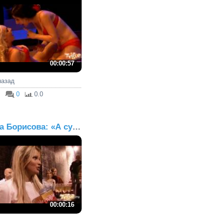
00:00:57
 назад
0
0.0
Дана Борисова: «А сумку...
00:00:16