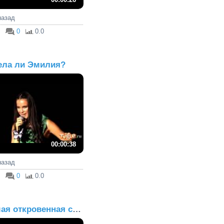
 назад
0
0.0
ела ли Эмилия?
00:00:38
 назад
0
0.0
Самая откровенная сцена...