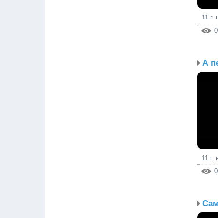
11 г.
0
А п
11 г.
0