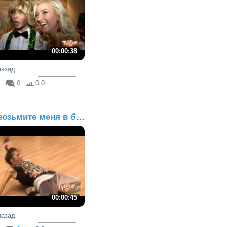
00:00:38
 назад
0
0.0
Ну возьмите меня в балет!
00:00:45
 назад