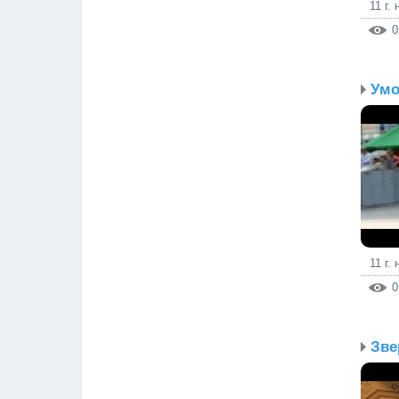
11 г.
0
11 г.
0