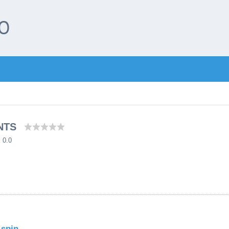
О
NTS
: 0.0
-spin