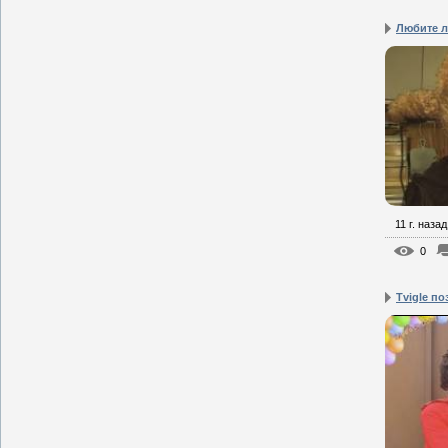
Любите л
11 г. назад
0
Tvigle по