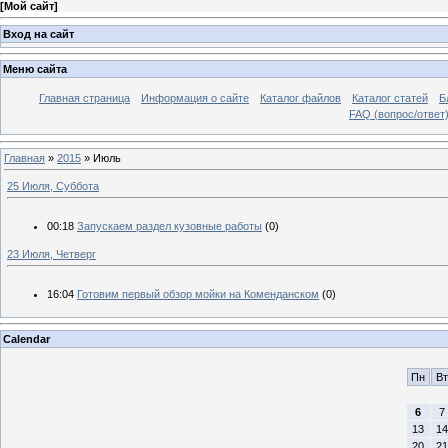
[
Мой сайт
]
Вход на сайт
Меню сайта
Главная страница
Информация о сайте
Каталог файлов
Каталог статей
Б
FAQ (вопрос/ответ
Главная
»
2015
»
Июль
25 Июля, Суббота
00:18
Запускаем раздел кузовные работы
(0)
23 Июля, Четверг
16:04
Готовим первый обзор мойки на Коменданском
(0)
Calendar
Пн
Вт
6
7
13
14
20
21