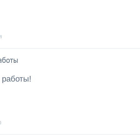
)
аботы
 работы!
)