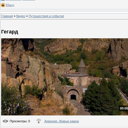
Юмор
Главная
»
Видео
»
Путешествия и события
Гегард
00:05
Просмотры
: 0
Армения. Живые камни