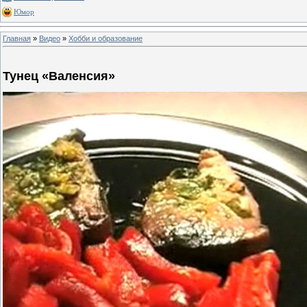
Юмор
Главная
»
Видео
»
Хобби и образование
Тунец «Валенсия»