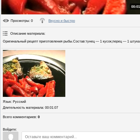
00:01
Просмотры
: 0
Вкусно и быстро
Описание материала
:
Оригинальный рецепт приготовления рыбы.Состав:тунец — 1 кусок;перец — 1 штука;
Язык
: Русский
Длительность материала
: 00:01:07
Всего комментариев
:
0
Войдите: