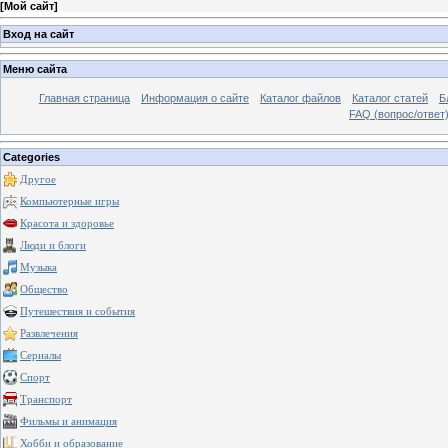
[
Мой сайт
]
Вход на сайт
Меню сайта
Главная страница
Информация о сайте
Каталог файлов
Каталог статей
Б
FAQ (вопрос/ответ
Categories
Другое
Компьютерные игры
Красота и здоровье
Люди и блоги
Музыка
Общество
Путешествия и события
Развлечения
Сериалы
Спорт
Транспорт
Фильмы и анимация
Хобби и образование