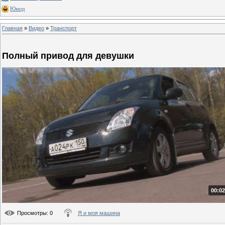
Юмор
Главная
»
Видео
»
Транспорт
Полный привод для девушки
00:02
Просмотры
: 0
Я и моя машина