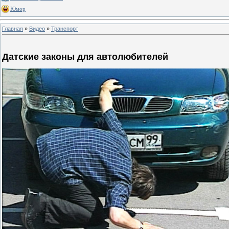
Юмор
Главная
»
Видео
»
Транспорт
Датские законы для автолюбителей