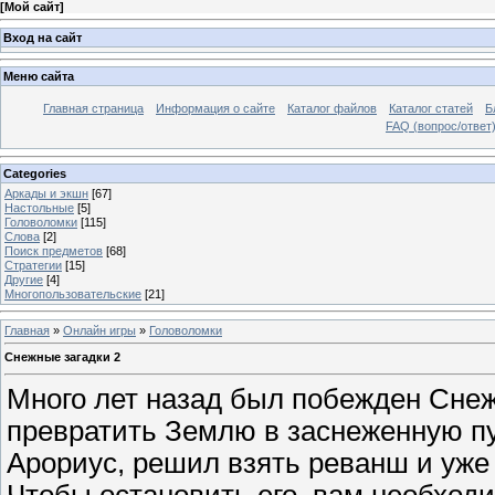
[
Мой сайт
]
Вход на сайт
Меню сайта
Главная страница
Информация о сайте
Каталог файлов
Каталог статей
Б
FAQ (вопрос/ответ
Categories
Аркады и экшн
[67]
Настольные
[5]
Головоломки
[115]
Слова
[2]
Поиск предметов
[68]
Стратегии
[15]
Другие
[4]
Многопользовательские
[21]
Главная
»
Онлайн игры
»
Головоломки
Снежные загадки 2
Много лет назад был побежден Сне
превратить Землю в заснеженную пу
Арориус, решил взять реванш и уже
Чтобы остановить его, вам необход