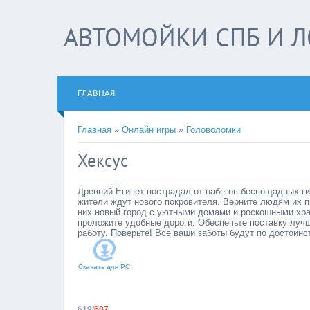
АВТОМОЙКИ СПБ И Л
ГЛАВНАЯ
Главная
»
Онлайн игры
»
Головоломки
Хексус
Древний Египет пострадал от набегов беспощадных гик
жители ждут нового покровителя. Верните людям их 
них новый город с уютными домами и роскошными хра
проложите удобные дороги. Обеспечьте поставку лучш
работу. Поверьте! Все ваши заботы будут по достоинс
Скачать для
PC
619
/
607