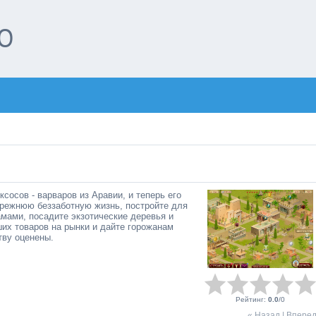
О
сосов - варваров из Аравии, и теперь его
прежнюю беззаботную жизнь, постройте для
мами, посадите экзотические деревья и
их товаров на рынки и дайте горожанам
тву оценены.
Рейтинг
:
0.0
/
0
« Назад
|
Вперед