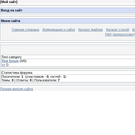
[
Мой сайт
]
Вход на сайт
Меню сайта
Главная страница
Информация о сайте
Каталог файлов
Каталог статей
Б
FAQ (вопрос/ответ
Test category
Test forum
(
0
/
0
)
»»
(
)
Статистика форума
Посетители:
1
(участников -
0
, гостей -
1
)
Темы:
0
| Ответы:
0
| Пользователи:
7
Полная версия сайта