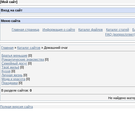
[
Мой сайт
]
Вход на сайт
Меню сайта
Главная страница
Информация о сайте
Каталог файлов
Каталог статей
Б
FAQ (вопрос/ответ
Главная
»
Каталог сайтов
» Домашний очаг
Братья меньшие
[0]
Романтические знакомства
[0]
Семейный досуг
[0]
Твоё жильё
[0]
Кухня
[0]
Личная жизнь
[0]
Мода и красота
[0]
Праздники
[0]
В разделе сайтов
:
0
Не найдено мате
Полная версия сайта