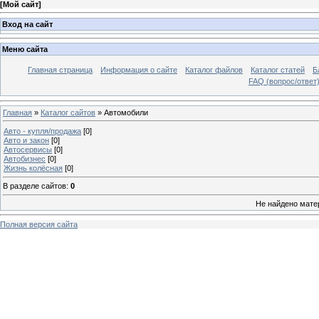
[
Мой сайт
]
Вход на сайт
Меню сайта
Главная страница
Информация о сайте
Каталог файлов
Каталог статей
Б
FAQ (вопрос/ответ
Главная
»
Каталог сайтов
» Автомобили
Авто - купля/продажа
[0]
Авто и закон
[0]
Автосервисы
[0]
Автобизнес
[0]
Жизнь колёсная
[0]
В разделе сайтов
:
0
Не найдено мате
Полная версия сайта